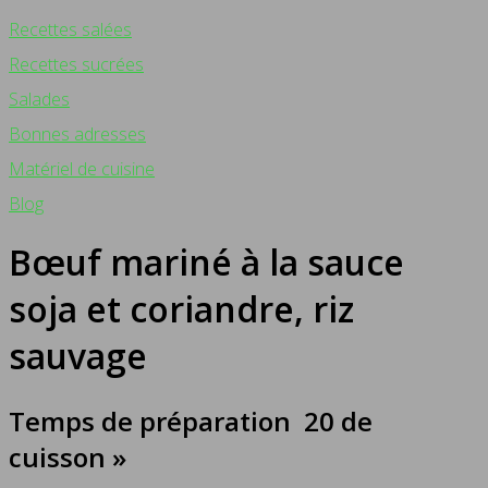
Recettes salées
Recettes sucrées
Salades
Bonnes adresses
Matériel de cuisine
Blog
Bœuf mariné à la sauce
soja et coriandre, riz
sauvage
Temps de préparation 20 de
cuisson »