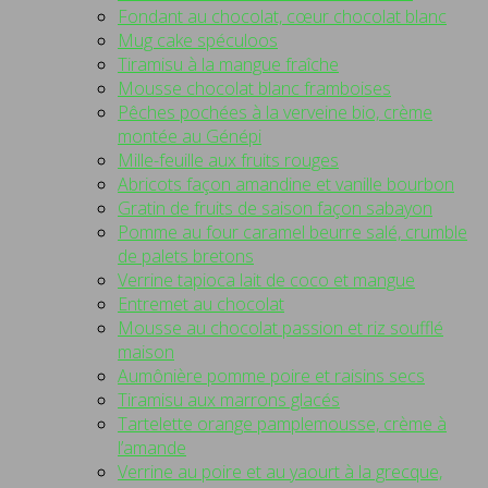
Fondant au chocolat, cœur chocolat blanc
Mug cake spéculoos
Tiramisu à la mangue fraîche
Mousse chocolat blanc framboises
Pêches pochées à la verveine bio, crème
montée au Génépi
Mille-feuille aux fruits rouges
Abricots façon amandine et vanille bourbon
Gratin de fruits de saison façon sabayon
Pomme au four caramel beurre salé, crumble
de palets bretons
Verrine tapioca lait de coco et mangue
Entremet au chocolat
Mousse au chocolat passion et riz soufflé
maison
Aumônière pomme poire et raisins secs
Tiramisu aux marrons glacés
Tartelette orange pamplemousse, crème à
l’amande
Verrine au poire et au yaourt à la grecque,