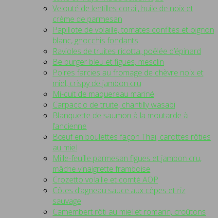
Velouté de lentilles corail, huile de noix et
crème de parmesan
Papillote de volaille, tomates confites et oignon
blanc, gnocchis fondants
Ravioles de truites ricotta, poêlée d’épinard
Be burger bleu et figues, mesclin
Poires farcies au fromage de chèvre noix et
miel, crispy de jambon cru
Mi-cuit de maquereau mariné
Carpaccio de truite, chantilly wasabi
Blanquette de saumon à la moutarde à
l’ancienne
Bœuf en boulettes façon Thaï, carottes rôties
au miel
Mille-feuille parmesan figues et jambon cru,
mâche vinaigrette framboise
Crozetto volaille et comté AOP
Côtes d’agneau sauce aux cèpes et riz
sauvage
Camembert rôti au miel et romarin, croûtons