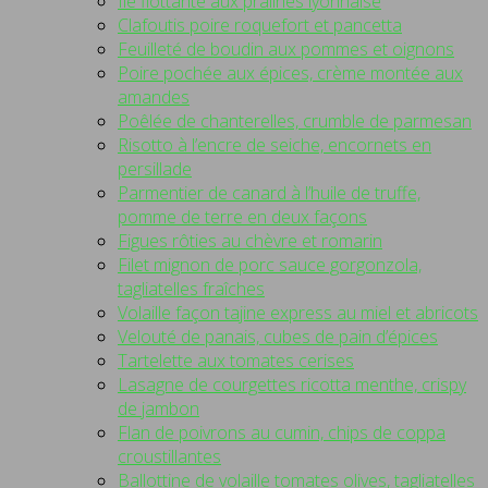
Ile flottante aux pralines lyonnaise
Clafoutis poire roquefort et pancetta
Feuilleté de boudin aux pommes et oignons
Poire pochée aux épices, crème montée aux
amandes
Poêlée de chanterelles, crumble de parmesan
Risotto à l’encre de seiche, encornets en
persillade
Parmentier de canard à l’huile de truffe,
pomme de terre en deux façons
Figues rôties au chèvre et romarin
Filet mignon de porc sauce gorgonzola,
tagliatelles fraîches
Volaille façon tajine express au miel et abricots
Velouté de panais, cubes de pain d’épices
Tartelette aux tomates cerises
Lasagne de courgettes ricotta menthe, crispy
de jambon
Flan de poivrons au cumin, chips de coppa
croustillantes
Ballottine de volaille tomates olives, tagliatelles