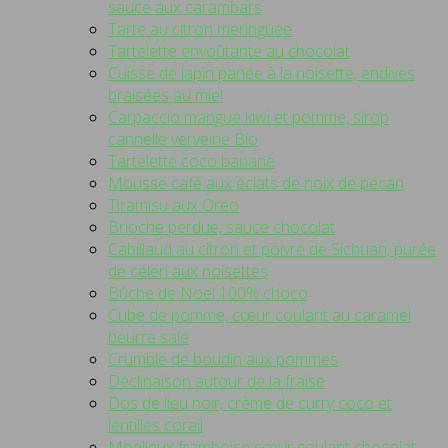
sauce aux carambars
Tarte au citron meringuée
Tartelette envoûtante au chocolat
Cuisse de lapin panée à la noisette, endives
braisées au miel
Carpaccio mangue kiwi et pomme, sirop
cannelle verveine Bio
Tartelette coco banane
Mousse café aux éclats de noix de pécan
Tiramisu aux Oréo
Brioche perdue, sauce chocolat
Cabillaud au citron et poivre de Sichuan, purée
de céleri aux noisettes
Bûche de Noël 100% choco
Cube de pomme, cœur coulant au caramel
beurre salé
Crumble de boudin aux pommes
Déclinaison autour de la fraise
Dos de lieu noir, crème de curry coco et
lentilles corail
Moelleux framboise cœur coulant chocolat