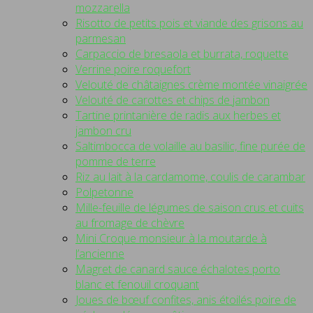
mozzarella
Risotto de petits pois et viande des grisons au
parmesan
Carpaccio de bresaola et burrata, roquette
Verrine poire roquefort
Velouté de châtaignes crème montée vinaigrée
Velouté de carottes et chips de jambon
Tartine printanière de radis aux herbes et
jambon cru
Saltimbocca de volaille au basilic, fine purée de
pomme de terre
Riz au lait à la cardamome, coulis de carambar
Polpetonne
Mille-feuille de légumes de saison crus et cuits
au fromage de chèvre
Mini Croque monsieur à la moutarde à
l’ancienne
Magret de canard sauce échalotes porto
blanc et fenouil croquant
Joues de bœuf confites, anis étoilés poire de