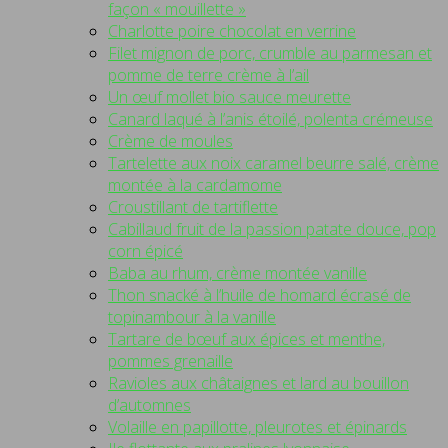
façon « mouillette »
Charlotte poire chocolat en verrine
Filet mignon de porc, crumble au parmesan et
pomme de terre crème à l’ail
Un œuf mollet bio sauce meurette
Canard laqué à l’anis étoilé, polenta crémeuse
Crème de moules
Tartelette aux noix caramel beurre salé, crème
montée à la cardamome
Croustillant de tartiflette
Cabillaud fruit de la passion patate douce, pop
corn épicé
Baba au rhum, crème montée vanille
Thon snacké à l’huile de homard écrasé de
topinambour à la vanille
Tartare de bœuf aux épices et menthe,
pommes grenaille
Ravioles aux châtaignes et lard au bouillon
d’automnes
Volaille en papillotte, pleurotes et épinards