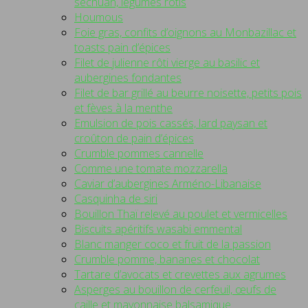
séchuan, légumes rôtis
Houmous
Foie gras, confits d’oignons au Monbazillac et
toasts pain d’épices
Filet de julienne rôti vierge au basilic et
aubergines fondantes
Filet de bar grillé au beurre noisette, petits pois
et fèves à la menthe
Emulsion de pois cassés, lard paysan et
croûton de pain d’épices
Crumble pommes cannelle
Comme une tomate mozzarella
Caviar d’aubergines Arméno-Libanaise
Casquinha de siri
Bouillon Thaï relevé au poulet et vermicelles
Biscuits apéritifs wasabi emmental
Blanc manger coco et fruit de la passion
Crumble pomme, bananes et chocolat
Tartare d’avocats et crevettes aux agrumes
Asperges au bouillon de cerfeuil, œufs de
caille et mayonnaise balsamique