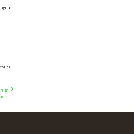
angeant
est cuit
 d’un
ciolo