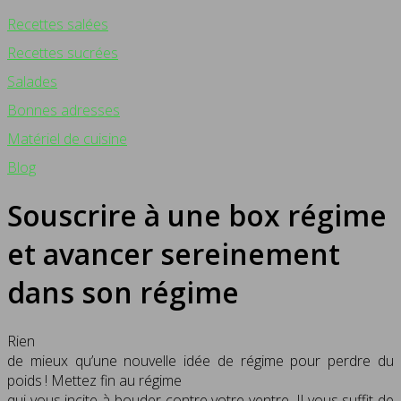
Recettes salées
Recettes sucrées
Salades
Bonnes adresses
Matériel de cuisine
Blog
Souscrire à une box régime
et avancer sereinement
dans son régime
Rien
de mieux qu’une nouvelle idée de régime pour perdre du
poids ! Mettez fin au régime
qui vous incite à bouder contre votre ventre. Il vous suffit de