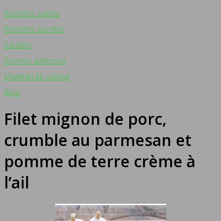
Recettes salées
Recettes sucrées
Salades
Bonnes adresses
Matériel de cuisine
Blog
Filet mignon de porc,
crumble au parmesan et
pomme de terre crème à
l’ail