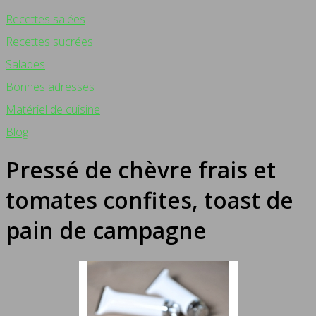
Recettes salées
Recettes sucrées
Salades
Bonnes adresses
Matériel de cuisine
Blog
Pressé de chèvre frais et
tomates confites, toast de
pain de campagne